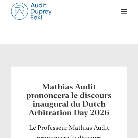
ACCUEIL
LE CABINET
NOS SAVOIR-FAIRE
L’ÉQUIPE
NOS RÉFÉRENCES
Mathias Audit
NOTRE ACTUALITÉ
prononcera le discours
inaugural du Dutch
RAPPORT D’ACTIVITÉ
Arbitration Day 2026
CONTACT
Le Professeur Mathias Audit