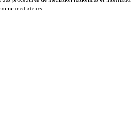
 des procédures de médiation nationales et internatio
comme médiateurs.