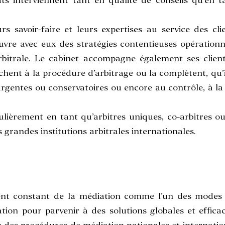
ats interviennent tant en qualité de conseils qu’en t
urs savoir-faire et leurs expertises au service des cl
vre avec eux des stratégies contentieuses opérationnelle
bitrale. Le cabinet accompagne également ses client
chent à la procédure d’arbitrage ou la complètent, qu’i
urgentes ou conservatoires ou encore au contrôle, à la 
ulièrement en tant qu’arbitres uniques, co-arbitres 
 grandes institutions arbitrales internationales.
ment constant de la médiation comme l’un des modes a
ion pour parvenir à des solutions globales et efficaces