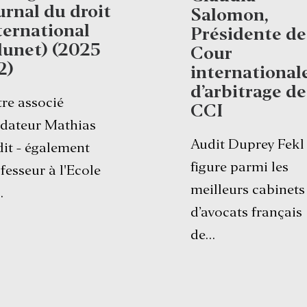
urnal du droit
Salomon,
ternational
Présidente de
lunet) (2025
Cour
2)
international
d’arbitrage de
re associé
CCI
dateur Mathias
Audit Duprey Fekl
it - également
figure parmi les
fesseur à l'Ecole
meilleurs cabinets
…
d’avocats français
de…