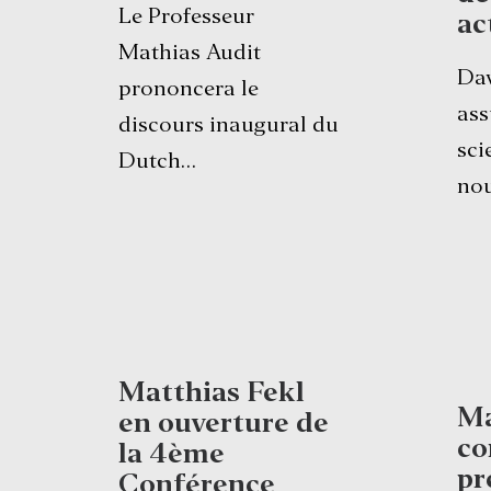
Le Professeur
ac
Mathias Audit
Da
prononcera le
ass
discours inaugural du
sci
Dutch…
nou
Matthias Fekl
Ma
en ouverture de
co
la 4ème
pr
Conférence