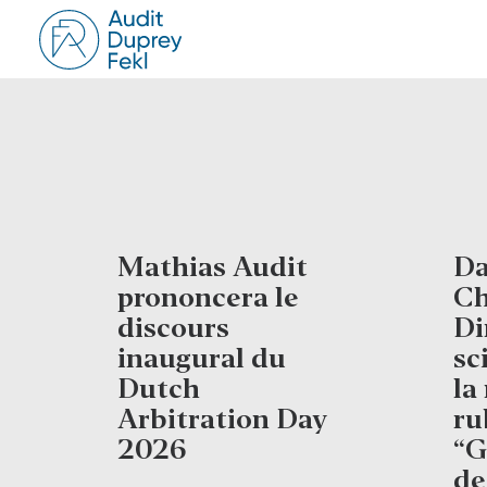
Mathias Audit
Da
prononcera le
Ch
discours
Di
inaugural du
sc
Dutch
la
Arbitration Day
ru
2026
“G
de