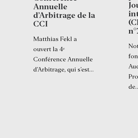
Jo
Annuelle
in
d’Arbitrage de la
(C
CCI
n°
Matthias Fekl a
Not
ouvert la 4ᵉ
fon
Conférence Annuelle
Aud
d’Arbitrage, qui s’est…
Pro
de