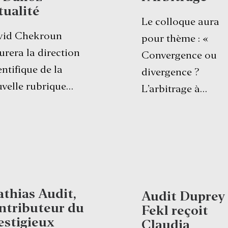
tualité
Le colloque aura
vid Chekroun
pour thème : «
urera la direction
Convergence ou
entifique de la
divergence ?
velle rubrique…
L’arbitrage à…
thias Audit,
Audit Duprey
ntributeur du
Fekl reçoit
estigieux
Claudia