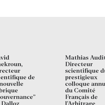
vid
Mathias Audit
ekroun,
Directeur
recteur
scientifique d
ientifique de
prestigieux
 nouvelle
colloque annu
brique
du Comité
ouvernance”
Français de
 Dalloz
l’Arbitrage