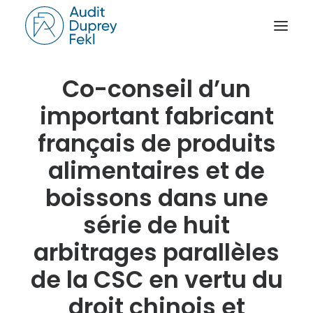
Co-conseil d’un
ACCUEIL
important fabricant
LE CABINET
français de produits
NOS SAVOIR-FAIRE
alimentaires et de
L’ÉQUIPE
boissons dans une
NOS RÉFÉRENCES
NOTRE ACTUALITÉ
série de huit
RAPPORT D’ACTIVITÉ
arbitrages parallèles
CONTACT
de la CSC en vertu du
droit chinois et