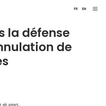
s la défense
nnulation de
es
r sit amet,