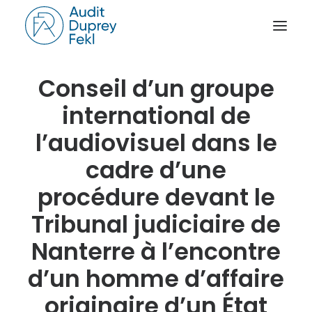
Conseil d’un groupe
ACCUEIL
international de
LE CABINET
l’audiovisuel dans le
NOS SAVOIR-FAIRE
cadre d’une
L’ÉQUIPE
procédure devant le
NOS RÉFÉRENCES
NOTRE ACTUALITÉ
Tribunal judiciaire de
RAPPORT D’ACTIVITÉ
Nanterre à l’encontre
CONTACT
d’un homme d’affaire
originaire d’un État