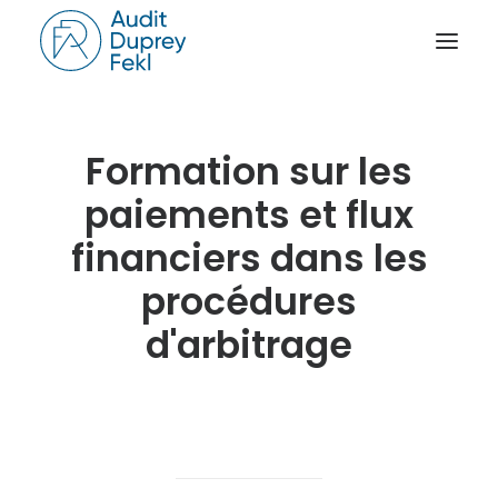
ACCUEIL
Formation sur les
LE CABINET
paiements et flux
NOS SAVOIR-FAIRE
financiers dans les
L’ÉQUIPE
procédures
NOS RÉFÉRENCES
d'arbitrage
NOTRE ACTUALITÉ
RAPPORT D’ACTIVITÉ
CONTACT