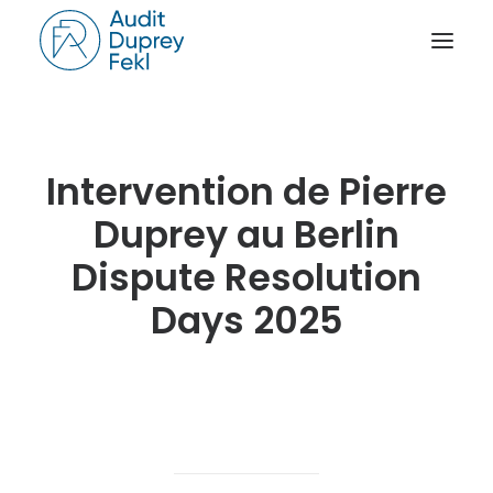
ACCUEIL
Intervention de Pierre
LE CABINET
NOS SAVOIR-FAIRE
Duprey au Berlin
L’ÉQUIPE
Dispute Resolution
NOS RÉFÉRENCES
Days 2025
NOTRE ACTUALITÉ
RAPPORT D’ACTIVITÉ
CONTACT