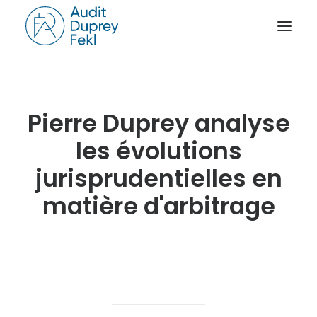
ACCUEIL
Pierre Duprey analyse
LE CABINET
NOS SAVOIR-FAIRE
les évolutions
L’ÉQUIPE
jurisprudentielles en
NOS RÉFÉRENCES
matière d'arbitrage
NOTRE ACTUALITÉ
RAPPORT D’ACTIVITÉ
CONTACT