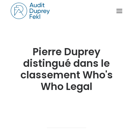
ACCUEIL
Pierre Duprey
LE CABINET
NOS SAVOIR-FAIRE
distingué dans le
L’ÉQUIPE
classement Who's
NOS RÉFÉRENCES
Who Legal
NOTRE ACTUALITÉ
RAPPORT D’ACTIVITÉ
CONTACT