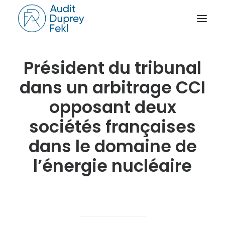
Président du tribunal
ACCUEIL
dans un arbitrage CCI
LE CABINET
NOS SAVOIR-FAIRE
opposant deux
L’ÉQUIPE
sociétés françaises
NOS RÉFÉRENCES
dans le domaine de
NOTRE ACTUALITÉ
l’énergie nucléaire
RAPPORT D’ACTIVITÉ
CONTACT