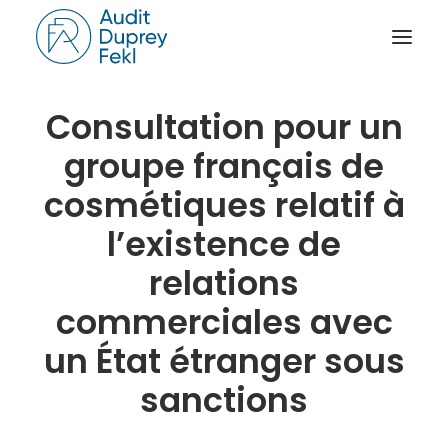
Consultation pour un
ACCUEIL
groupe français de
LE CABINET
cosmétiques relatif à
NOS SAVOIR-FAIRE
l’existence de
L’ÉQUIPE
relations
NOS RÉFÉRENCES
NOTRE ACTUALITÉ
commerciales avec
RAPPORT D’ACTIVITÉ
un État étranger sous
CONTACT
sanctions